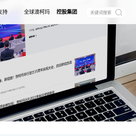
支持
全球澳柯玛
控股集团
作
任
建档
信息公告
经销商合作
电子说明书
合作伙伴
呼叫中心