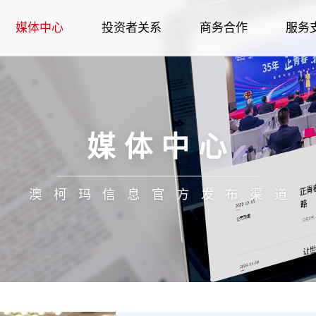
媒体中心
投资者关系
商务合作
服务
荣誉
企业简介
智慧家居
公司新闻
招标采购
金海豚服务
智慧家电
股权管理
人才战略
企业文化
发展历程
公司新闻
个人用户
智慧冷链
品牌故事
供应商合作
智慧家居
股票信息
职业规划
股权管理
报装报修
社会责任
企业荣誉
媒体报道
企业用户
生物医疗
金海豚服务
智慧冷链
信息披露
经销商合作
社会招聘
股票信息
在线建档
企业图腾
招标采购
企业文化
品牌故事
人力资源
报装报修
生物医疗
信息公告
校园招聘
信息披露
呼叫中心
科技创新
合作伙伴
供应商合
社会责
在线
媒体中心
澳柯玛信息官方发布渠道