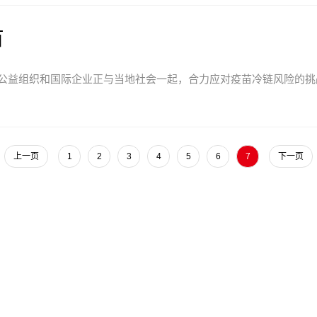
苗
公益组织和国际企业正与当地社会一起，合力应对疫苗冷链风险的挑
上一页
1
2
3
4
5
6
7
下一页