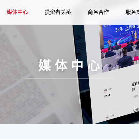
媒体中心
投资者关系
商务合作
服务
荣誉
企业简介
智慧家居
公司新闻
招标采购
金海豚服务
智慧家电
股权管理
人才战略
企业文化
发展历程
公司新闻
个人用户
智慧冷链
品牌故事
供应商合作
智慧家居
股票信息
职业规划
股权管理
报装报修
社会责任
企业荣誉
媒体报道
企业用户
生物医疗
金海豚服务
智慧冷链
信息披露
经销商合作
社会招聘
股票信息
在线建档
企业图腾
招标采购
企业文化
品牌故事
人力资源
报装报修
生物医疗
信息公告
校园招聘
信息披露
呼叫中心
科技创新
合作伙伴
供应商合
社会责
在线
媒体中心