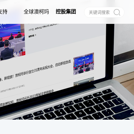
支持
全球澳柯玛
控股集团
作
任
建档
信息公告
经销商合作
电子说明书
合作伙伴
呼叫中心