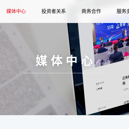
媒体中心
投资者关系
商务合作
服务
荣誉
企业简介
智慧家居
公司新闻
招标采购
金海豚服务
智慧家电
股权管理
人才战略
企业文化
发展历程
公司新闻
个人用户
智慧冷链
品牌故事
供应商合作
智慧家居
股票信息
职业规划
股权管理
报装报修
社会责任
企业荣誉
媒体报道
企业用户
生物医疗
金海豚服务
智慧冷链
信息披露
经销商合作
社会招聘
股票信息
在线建档
企业图腾
招标采购
企业文化
品牌故事
人力资源
报装报修
生物医疗
信息公告
校园招聘
信息披露
呼叫中心
科技创新
合作伙伴
供应商合
社会责
在线
媒体中心