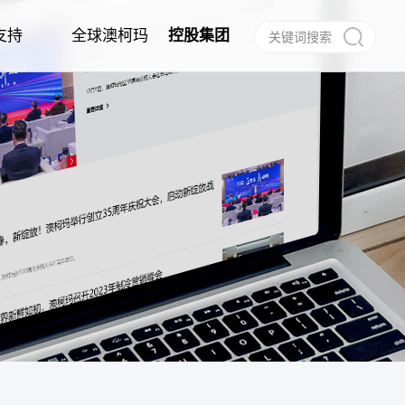
支持
全球澳柯玛
控股集团
作
任
建档
信息公告
经销商合作
电子说明书
合作伙伴
呼叫中心