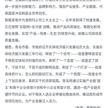
进一步提升创新能力、品牌影响力，强劲产业链条、产业能级，代
表国家冲击制造业世界冠军。
智能家电作为澳柯玛公司三大主业之一，近年来取得了快速发展，
正在按照“互联网+全冷链”战略，推进产品向高端化、智能化和场
景化发展，实现“产品—场景—生态”的转型升级，助推公司高效高
质量发展。
据悉，青岛市委、市政府召开实体经济振兴发展动员大会，实施实
体经济振兴发展三年行动，释放了“一个信号”——就是要释放坚定
不移抓实体经济的强烈信号，表明了“一个态度”——就是定了就
干、干就干好、干就干成的鲜明态度，制定了“一个打法”——就是
具体抓什么、怎么抓的路径打法，形成了“一个氛围”——就是全市
上下加压奋进、真抓实干的浓厚氛围。青岛将通过实施产业链“链
主”和骨干企业倍增计划和中小企业育苗计划，遴选一批产业链关
键环节的企业。对于相关入选企业将强化精准扶持，推动其形成市
场领先地位，为产业发展注入活力。
（来源：界面新闻）