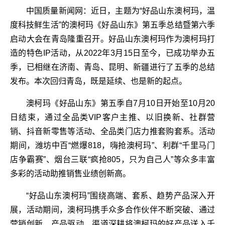
中国质量新闻网：近日，主题为“好品山东澳柯玛，温
度科技鲜生活”的澳柯玛《好品山东》第五季总结暨第六季
启动大会在青岛隆重召开。好品山东澳柯玛作为澳柯玛打
造的特色IP活动，从2022年3月15日至今，已成功举办五
季，已相继在济南、青岛、昆明、新疆进行了五季的总结
发布。本次回归青岛，既是延续、也是新的起点。
澳柯玛《好品山东》第五季自7月10日开始至10月20
日结束，通过全品类VIP客户主推、以旧换新、社群营
销、抖音新零售等活动、全品类门店力推套购套系。活动
期间，潍坊中百“燃爆818，嗨抢澳柯玛”、利群“千里马门
店争霸赛”、烟台三联“疯抢805，只为自己人”等众多丰富
多彩的活动助推销售业绩创新高。
“好品山东澳柯玛”围绕高端、套系、趋势产品深入开
展，活动期间，澳柯玛携手众多合作伙伴不断突破、通过
营销创新、产品驱动、渠道深耕将澳柯玛的好产品送入千