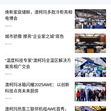
焕新家庭储鲜，澳柯玛多款冷柜亮相
电博会
2025-09-22
城市骄傲 擦亮“企业家之城”底色
2025-08-07
“温度科技专家”澳柯玛全温区解决方
案亮相广交会
2025-04-16
澳柯玛冰箱闪耀2025AWE：以创新
科技点亮未来厨房
2025-03-23
澳柯玛热泵三联供机组AWE首秀，