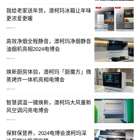
我给老家送年货，澳柯玛冰箱让年味
更浓爱更暖
2025-01-14
高效净烟全程静音，澳柯玛净烟静音
油烟机亮相2024电博会
2024-10-19
焕新厨房体验，澳柯玛「厨魔方」微
蒸烤炸一体机亮相电博会
2024-10-19
智慧调温一键焕新，澳柯玛大风量新
风空调闪亮电博会
2024-10-19
保鲜保营养，2024电博会澳柯玛深